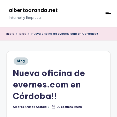
albertoaranda.net
Saltar
al
Internet y Empresa
contenido
Inicio
blog
Nueva oficina de evernes.com en Córdoba!!
Publicado
blog
en
Nueva oficina de
evernes.com en
Córdoba!!
Alberto Aranda Aranda
20 octubre, 2020
Publicado
por