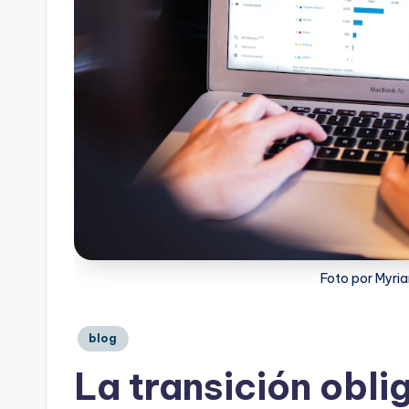
Foto por Myria
Publicado
blog
en
La transición obli